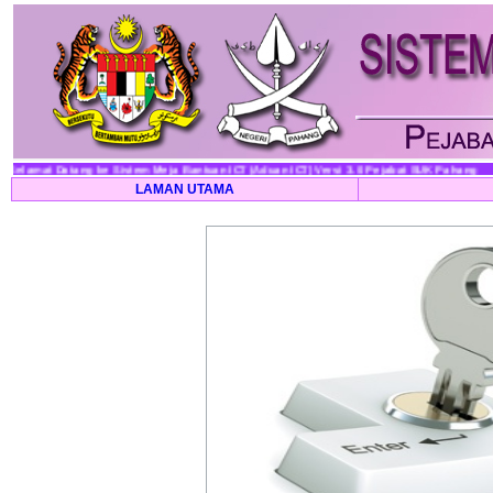
Selamat Datang ke Sistem Meja Bantuan ICT (Aduan ICT) Versi 3.0 Pejabat SUK Pahang
LAMAN UTAMA